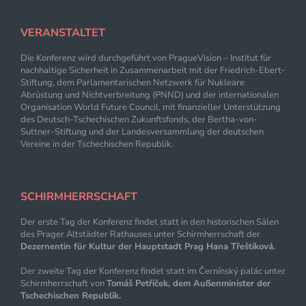
VERANSTALTET
Die Konferenz wird durchgeführt von PragueVision – Institut für
nachhaltige Sicherheit in Zusammenarbeit mit der Friedrich-Ebert-
Stiftung, dem Parlamentarischen Netzwerk für Nukleare
Abrüstung und Nichtverbreitung (PNND) und der internationalen
Organisation World Future Council, mit finanzieller Unterstützung
des Deutsch-Tschechischen Zukunftsfonds, der Bertha-von-
Suttner-Stiftung und
der Landesversammlung
der deutschen
Vereine in der Tschechischen Republik.
SCHIRMHERRSCHAFT
Der erste Tag der Konferenz findet statt in den historischen Sälen
des Prager Altstädter Rathauses unter Schirmherrschaft der
Dezernentin für Kultur der Hauptstadt Prag Hana Třeštíková.
Der zweite Tag der Konferenz findet statt im Černínský palác unter
Schirmherrschaft von
Tomáš Petříček, dem Außenminister der
Tschechischen Republik.